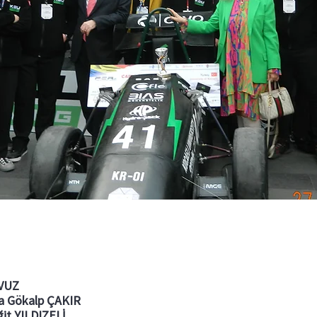
AVUZ
fa Gökalp ÇAKIR
ğit YILDIZELİ