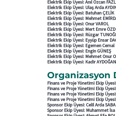
Elektrik Ekip Üyesi: Anıl Özcan FA
Elektrik Ekip Üyesi: Ulaş Arda AYDI
Elektrik Ekip Üyesi: Batuhan ÇELİK
Elektrik Ekip Üyesi: Mehmet EMİR
Elektrik Ekip Üyesi: Onur VAROL
Elektrik Ekip Üyesi: Mert Emre ÖZ
Elektrik Ekip Üyesi: Rüzgar TUNOĞ
Elektrik Ekip Üyesi: Eyyüp Ensar 
Elektrik Ekip Üyesi: Egemen Cema
Elektrik Ekip Üyesi: Engin GÜNEŞ
Elektrik Ekip Üyesi: Mehmet Onur
Elektrik Ekip Üyesi: Kadir AYDOĞAN
Organizasyon 
Finans ve Proje Yönetimi Ekip Üyes
Finans ve Proje Yönetimi Ekip Üye
Finans ve Proje Yönetimi Ekip Üye
Finans ve Proje Yönetimi Ekip Üyesi
Sponsor Ekip Üyesi: Celil Arda SAB
Sponsor Ekip Üyesi: Muhammet İs
Sponsor Ekip Üyesi: Ahmet Efe BO