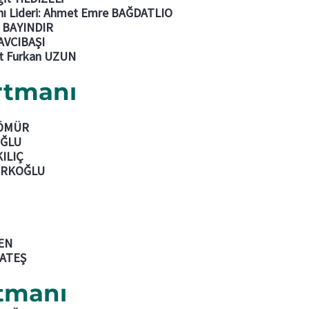
anı Lideri: Ahmet Emre BAĞDATLIO
ur BAYINDIR
 AVCIBAŞI
met Furkan UZUN
rtmanı
t ÖMÜR
OĞLU
KILIÇ
TÜRKOĞLU
ZEN
UATEŞ
rtmanı