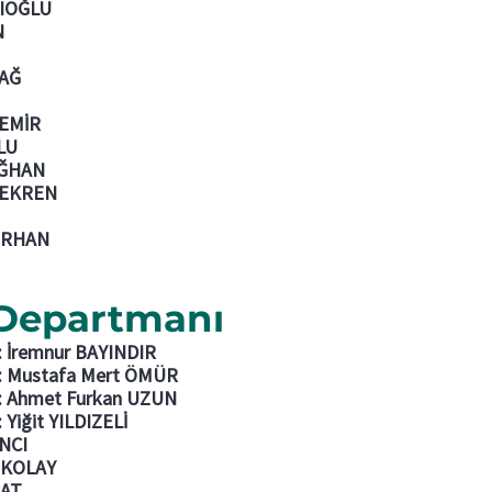
ZLIOĞLU
N
DAĞ
DEMİR
LU
DAĞHAN
l EKREN
 ORHAN
Departmanı
i: İremnur BAYINDIR
si: Mustafa Mert ÖMÜR
si: Ahmet Furkan UZUN
: Yiğit YILDIZELİ
ANCI
a KOLAY
LAT