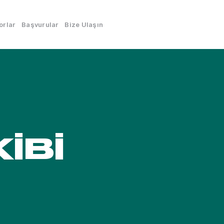
orlar
Başvurular
Bize Ulaşın
İBİ