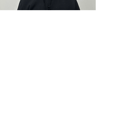
Kerem Baran YAŞAR
Fren
Ahmet Arif SEKİ
Süspansiyon