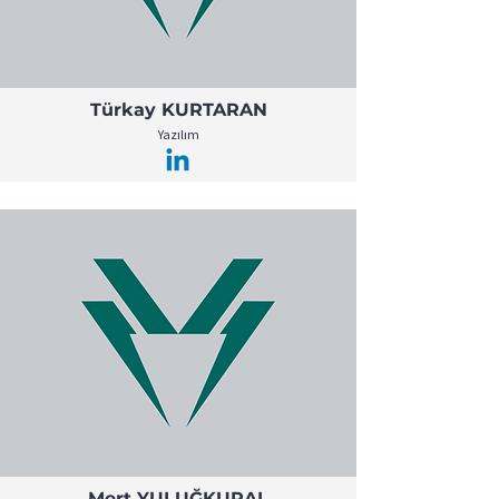
Türkay KURTARAN
Yazılım
Mert YULUĞKURAL