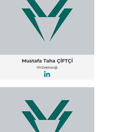
Mustafa Taha ÇİFTÇİ
HV Elektroniği